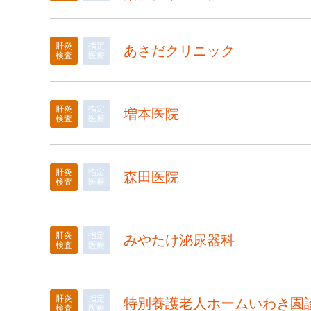
肝炎
指定
あさだクリニック
検査
医療
肝炎
指定
増本医院
検査
医療
肝炎
指定
森田医院
検査
医療
肝炎
指定
みやたけ泌尿器科
検査
医療
肝炎
指定
特別養護老人ホームいわき園
検査
医療