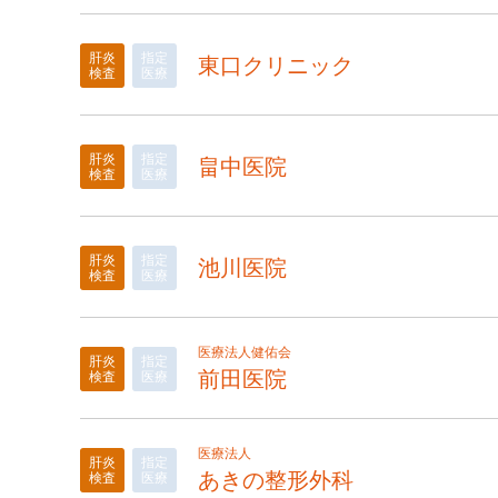
肝炎
指定
東口クリニック
検査
医療
肝炎
指定
畠中医院
検査
医療
肝炎
指定
池川医院
検査
医療
医療法人健佑会
肝炎
指定
前田医院
検査
医療
医療法人
肝炎
指定
あきの整形外科
検査
医療