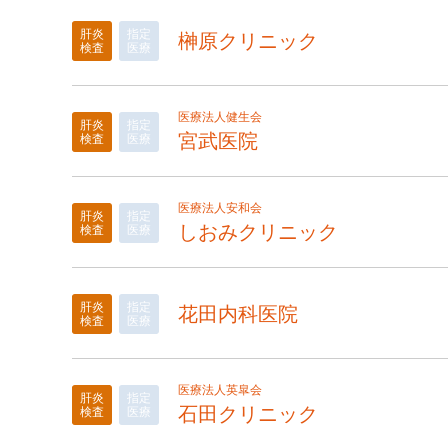
肝炎
指定
榊原クリニック
検査
医療
医療法人健生会
肝炎
指定
宮武医院
検査
医療
医療法人安和会
肝炎
指定
しおみクリニック
検査
医療
肝炎
指定
花田内科医院
検査
医療
医療法人英皐会
肝炎
指定
石田クリニック
検査
医療