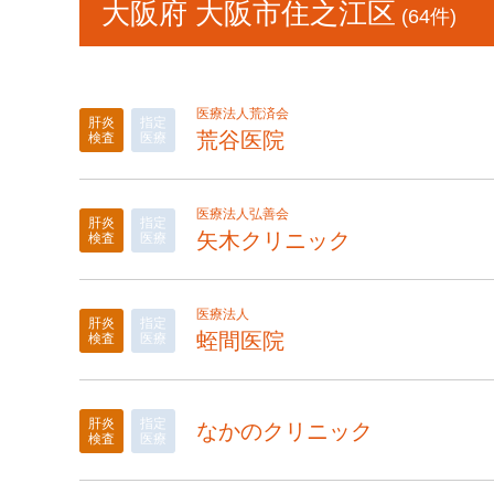
大阪府 大阪市住之江区
(64件)
医療法人荒済会
肝炎
指定
荒谷医院
検査
医療
医療法人弘善会
肝炎
指定
矢木クリニック
検査
医療
医療法人
肝炎
指定
蛭間医院
検査
医療
肝炎
指定
なかのクリニック
検査
医療