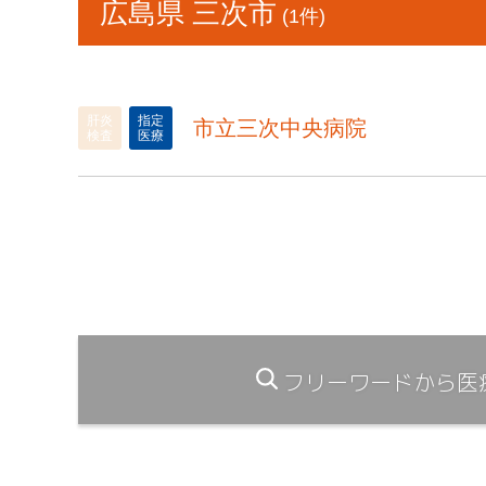
広島県 三次市
(1件)
肝炎
指定
市立三次中央病院
検査
医療
フリーワードから医