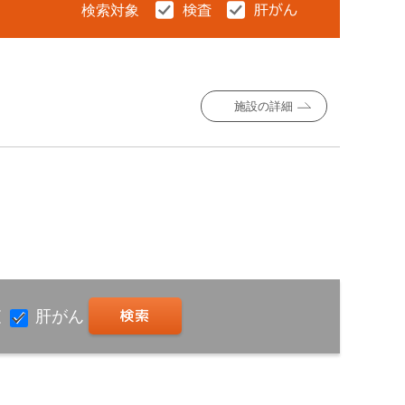
検索対象
施設の詳細
査
肝がん