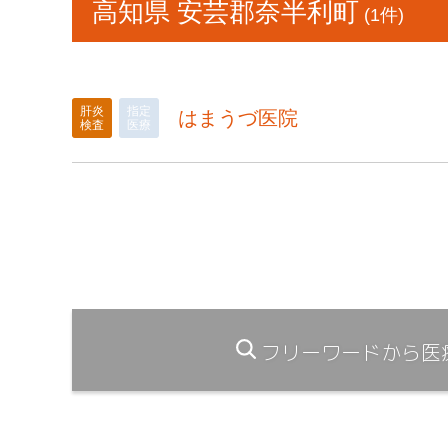
高知県 安芸郡奈半利町
(1件)
肝炎
指定
はまうづ医院
検査
医療
フリーワードから医