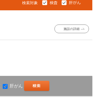
検索対象
施設の詳細
査
肝がん