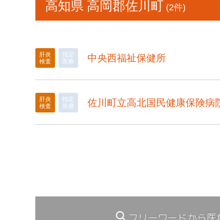
高知県 高岡郡佐川町
(2件)
肝炎
指定
中央西福祉保健所
検査
医療
肝炎
指定
佐川町立高北国民健康保険病
検査
医療
フリーワードから医