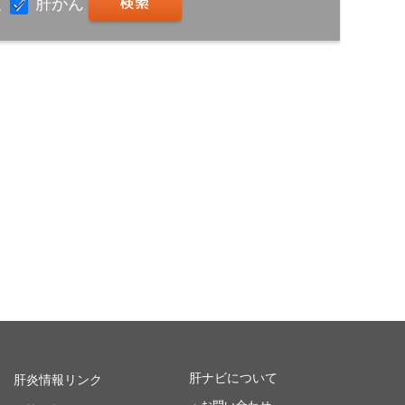
査
肝がん
肝ナビについて
肝炎情報リンク