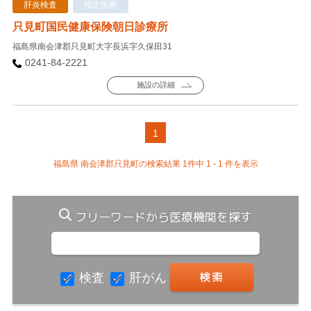
肝炎検査
指定医療
只見町国民健康保険朝日診療所
福島県南会津郡只見町大字長浜字久保田31
0241-84-2221
施設の詳細
1
福島県 南会津郡只見町の検索結果 1件中 1 - 1 件を表示
フリーワードから医療機関を探す
検査
肝がん