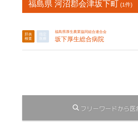
福島県 河沼郡会津坂下町
(1件)
福島県厚生農業協同組合連合会
肝炎
指定
坂下厚生総合病院
検査
医療
フリーワードから医