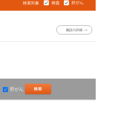
検索対象
施設の詳細
査
肝がん