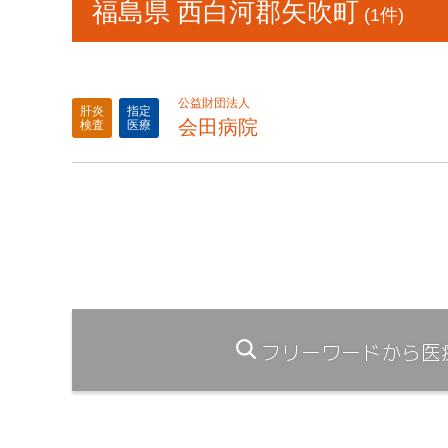
福島県 西白河郡矢吹町
(1件)
公益財団法人
肝炎
指定
会田病院
検査
医療
フリーワードから医