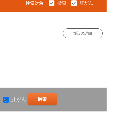
検索対象
施設の詳細
査
肝がん