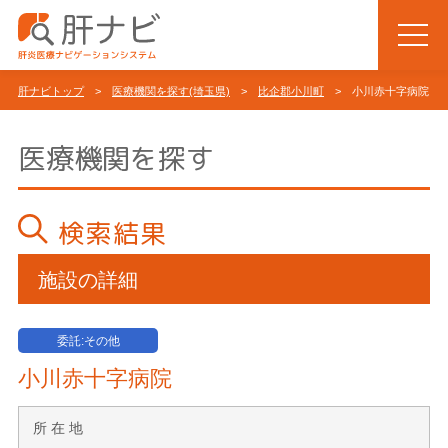
肝ナビトップ
>
医療機関を探す(埼玉県)
>
比企郡小川町
> 小川赤十字病院
医療機関を探す
検索結果
施設の詳細
委託:その他
小川赤十字病院
所 在 地