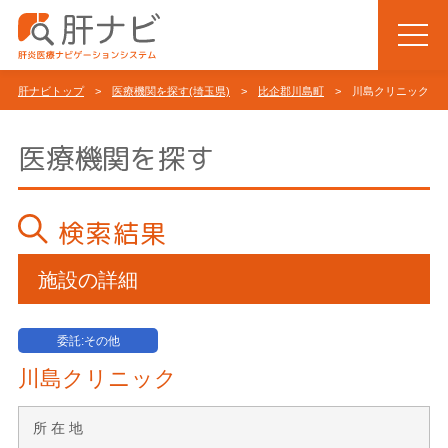
肝ナビトップ
>
医療機関を探す(埼玉県)
>
比企郡川島町
> 川島クリニック
医療機関を探す
検索結果
施設の詳細
委託:その他
川島クリニック
所 在 地