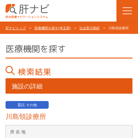
肝ナビトップ
>
医療機関を探す(埼玉県)
>
比企郡川島町
> 川島領診療所
医療機関を探す
検索結果
施設の詳細
委託:その他
川島領診療所
所 在 地