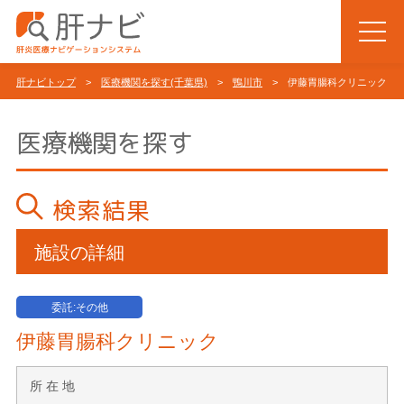
肝ナビトップ
>
医療機関を探す(千葉県)
>
鴨川市
> 伊藤胃腸科クリニック
医療機関を探す
検索結果
施設の詳細
委託:その他
伊藤胃腸科クリニック
所 在 地