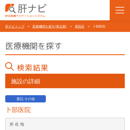
肝ナビトップ
>
医療機関を探す(東京都)
>
墨田区
> 卜部医院
医療機関を探す
検索結果
施設の詳細
委託:その他
卜部医院
所 在 地