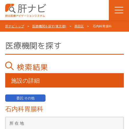
肝ナビトップ
>
医療機関を探す(東京都)
>
墨田区
> 石内科胃腸科
医療機関を探す
検索結果
施設の詳細
委託:その他
石内科胃腸科
所 在 地