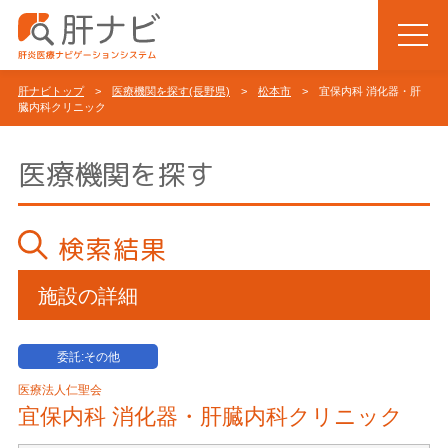
肝ナビトップ
>
医療機関を探す(長野県)
>
松本市
> 宜保内科 消化器・肝
臓内科クリニック
医療機関を探す
検索結果
施設の詳細
委託:その他
医療法人仁聖会
宜保内科 消化器・肝臓内科クリニック