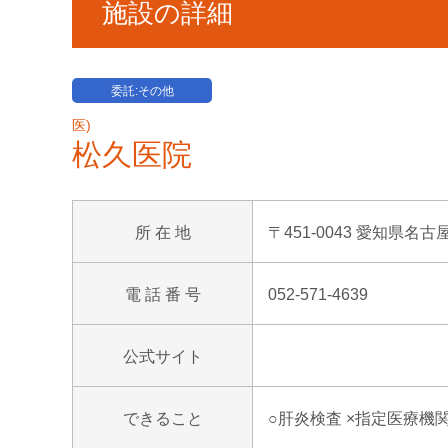
施設の詳細
委託:その他
医)
松久医院
所 在 地
〒451-0043 愛知県名古
電 話 番 号
052-571-4639
公式サイト
できること
○肝炎検査 ×指定医療機