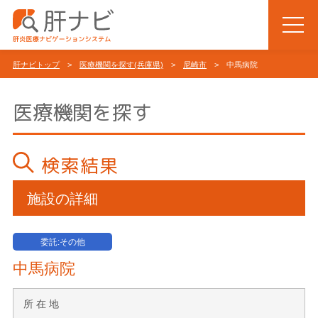
肝ナビトップ
>
医療機関を探す(兵庫県)
>
尼崎市
> 中馬病院
医療機関を探す
検索結果
施設の詳細
委託:その他
中馬病院
所 在 地