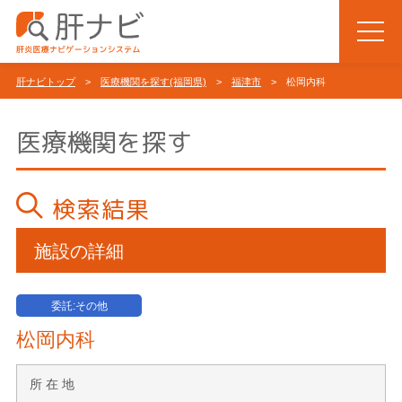
肝ナビトップ
>
医療機関を探す(福岡県)
>
福津市
> 松岡内科
医療機関を探す
検索結果
施設の詳細
委託:その他
松岡内科
所 在 地