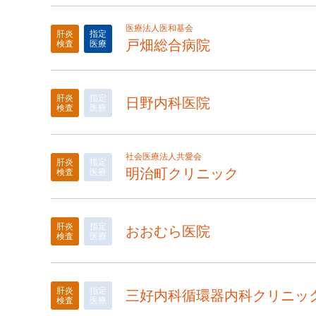
医療法人医和基会
肝炎
指定
戸畑総合病院
検査
医療
肝炎
指定
日野内科医院
検査
医療
社会医療法人共愛会
肝炎
指定
明治町クリニック
検査
医療
肝炎
指定
おおむら医院
検査
医療
肝炎
指定
三好内科循環器内科クリニッ
検査
医療