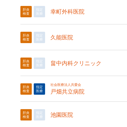
肝炎
指定
幸町外科医院
検査
医療
肝炎
指定
久能医院
検査
医療
肝炎
指定
畠中内科クリニック
検査
医療
社会医療法人共愛会
肝炎
指定
戸畑共立病院
検査
医療
肝炎
指定
池園医院
検査
医療