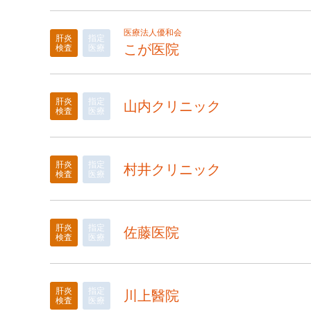
医療法人優和会
肝炎
指定
こが医院
検査
医療
肝炎
指定
山内クリニック
検査
医療
肝炎
指定
村井クリニック
検査
医療
肝炎
指定
佐藤医院
検査
医療
肝炎
指定
川上醫院
検査
医療