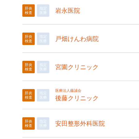
肝炎
指定
岩永医院
検査
医療
肝炎
指定
戸畑けんわ病院
検査
医療
肝炎
指定
宮園クリニック
検査
医療
医療法人藤誠会
肝炎
指定
後藤クリニック
検査
医療
肝炎
指定
安田整形外科医院
検査
医療