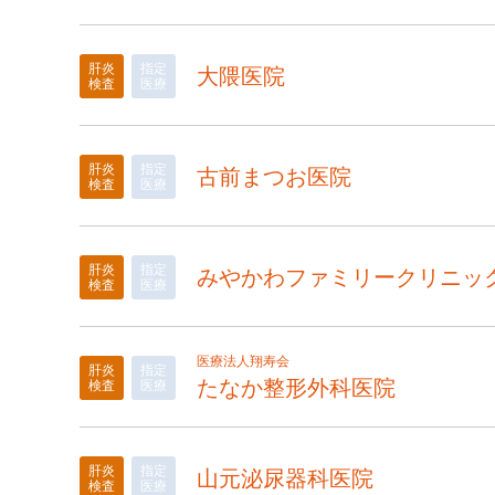
肝炎
指定
大隈医院
検査
医療
肝炎
指定
古前まつお医院
検査
医療
肝炎
指定
みやかわファミリークリニッ
検査
医療
医療法人翔寿会
肝炎
指定
たなか整形外科医院
検査
医療
肝炎
指定
山元泌尿器科医院
検査
医療