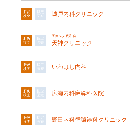
肝炎
指定
城戸内科クリニック
検査
医療
医療法人親和会
肝炎
指定
天神クリニック
検査
医療
肝炎
指定
いわはし内科
検査
医療
肝炎
指定
広瀬内科麻酔科医院
検査
医療
肝炎
指定
野田内科循環器科クリニック
検査
医療